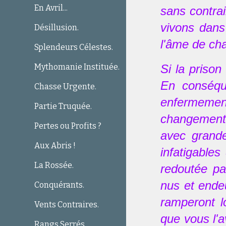
En Avril...
sans contrai
vivons dans
Désillusion.
l'âme de ch
Splendeurs Célestes.
Mythomanie Instituée.
Si la prison
En conséque
Chasse Urgente.
enfermemen
Partie Truquée.
changement 
Pertes ou Profits ?
avec grande
Aux Abris !
infatigable
La Rossée.
redoutée pa
nus et endeu
Conquérants.
ramperont l
Vents Contraires.
que vous l'a
Rangs Serrés.