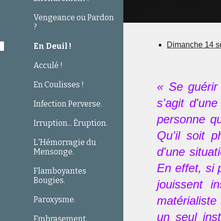
Vengeance ou Pardon
?
Dimanche 14 s
En Deuil !
Acculé !
En Coulisses !
« Se guérir 
s'agit d'un
Infection Perverse.
personne qu
Irruption... Éruption.
Qu'il soit 
L'Hémorragie du
d'une situat
Mensonge.
En effet, si
Flamboyantes
Bougies.
jouissent 
matérialiste
Paroxysme.
un seul ins
Embrasement.