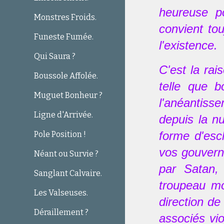
heureuse po
Monstres Froids.
convient tou
Funeste Fumée.
l'existence.
Qui Saura ?
C'est la ra
Boussole Affolée.
telle que b
Muguet Bonheur ?
l'anéantisse
Ligne d'Arrivée.
depuis la nu
forme d'esc
Pole Position !
vos gouverna
Néant ou Survie ?
par Satan, 
Sanglant Calvaire.
troupeau mo
Les Valseuses.
direction de
Déraillement ?
associés vio