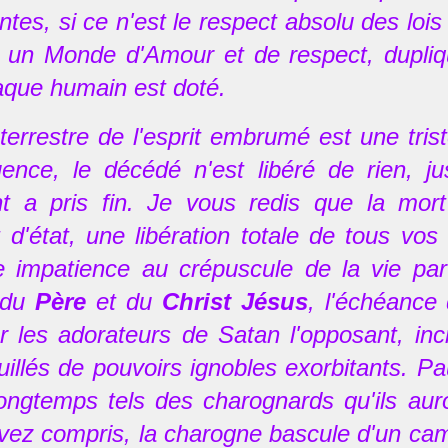
ntes, si ce n'est le respect absolu des loi
 un Monde d'Amour et de respect, dupliqu
aque humain est doté.
 terrestre de l'esprit embrumé est une triste
nce, le décédé n'est libéré de rien, j
t a pris fin. Je vous redis que la mor
d'état, une libération totale de tous vos 
 impatience au crépuscule de la vie par 
s du
Père
et du
Christ Jésus
, l'échéance 
r les adorateurs de Satan l'opposant, inc
illés de pouvoirs ignobles exorbitants. Pau
ongtemps tels des charognards qu'ils auron
vez compris, la charogne bascule d'un camp