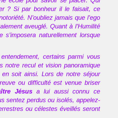
nne école pour savoir se placer. Qui
 ? Si par bonheur il le faisait, ce
notoriété. N’oubliez jamais que l’ego
otalement aveuglé. Quant à l’Humilité
le s’imposera naturellement lorsque
r entendement, certains parmi vous
s notre recul et vision panoramique
en soit ainsi. Lors de notre séjour
euve ou difficulté est venue briser
ître Jésus
a lui aussi connu ce
us sentez perdus ou isolés, appelez-
errestres ou célestes éveillés seront