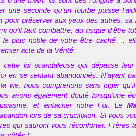
ts d’une main, ils sont dès l’origine à bo
er une seconde qu’un fourbe puisse l’aider
ut pour préserver aux yeux des autres, sa 
i qu’il faut combattre, au risque d’être t
 le plus noble de votre être caché –, el
remier acte de la Vérité.
r cette loi scandaleuse qui dépasse leu
Foi en se sentant abandonnés. N’ayant pa
 la vie, nous comprenons sans juger qu’il 
nous avons également douté lorsqu’une épr
ousiasme, et entacher notre Foi. Le
Ma
abandon lors de sa crucifixion. Si vous vo
res qui sauront vous réconforter. Frères t
os côtés !