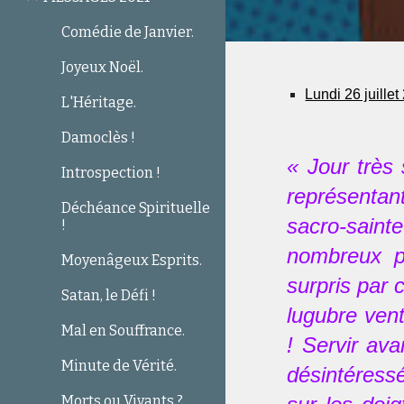
Comédie de Janvier.
Joyeux Noël.
Lundi 26 juille
L'Héritage.
Damoclès !
« Jour très
Introspection !
représentant
Déchéance Spirituelle
sacro-saint
!
nombreux p
Moyenâgeux Esprits.
surpris par
Satan, le Défi !
lugubre vent
Mal en Souffrance.
! Servir ava
Minute de Vérité.
désintéressé
Morts ou Vivants ?