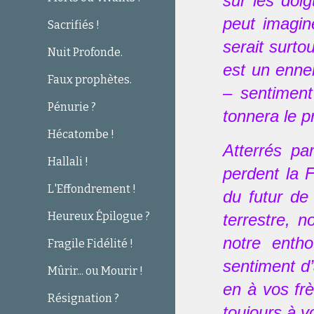
sur les doig
peut imagin
Sacrifiés !
serait surto
Nuit Profonde.
est un ennem
Faux prophètes.
– sentiment
Pénurie ?
tonnera le p
Hécatombe !
Atterrés pa
Hallali !
perdent la 
L'Effondrement !
du futur de
Heureux Épilogue ?
terrestre, 
notre enth
Fragile Fidélité !
sentiment d’
Mûrir... ou Mourir !
en à vos frè
Résignation ?
toujours à v