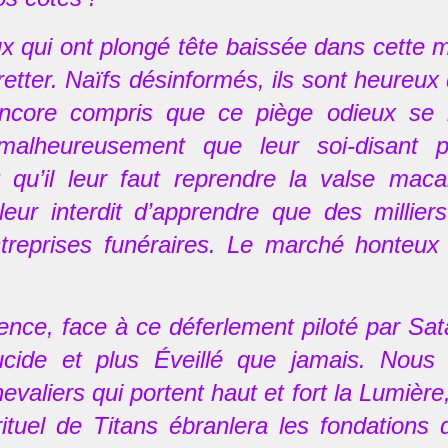
 qui ont plongé tête baissée dans cette m
retter. Naïfs désinformés, ils sont heureux d
encore compris que ce piège odieux se 
malheureusement que leur soi-disant p
t qu’il leur faut reprendre la valse mac
 leur interdit d’apprendre que des millier
entreprises funéraires. Le marché honteux
ce, face à ce déferlement piloté par Sata
ucide et plus Éveillé que jamais. Nous
evaliers qui portent haut et fort la Lumiè
ituel de Titans ébranlera les fondations d