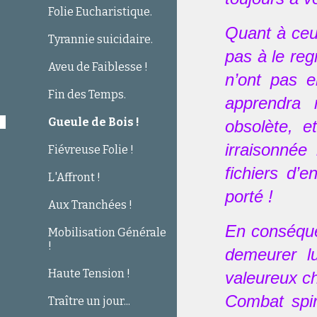
Folie Eucharistique.
Quant à ceux
Tyrannie suicidaire.
pas à le reg
Aveu de Faiblesse !
n’ont pas 
Fin des Temps.
apprendra 
Gueule de Bois !
obsolète, e
irraisonnée
Fiévreuse Folie !
fichiers d’
L'Affront !
porté !
Aux Tranchées !
En conséquen
Mobilisation Générale
!
demeurer l
Haute Tension !
valeureux ch
Combat spir
Traître un jour...