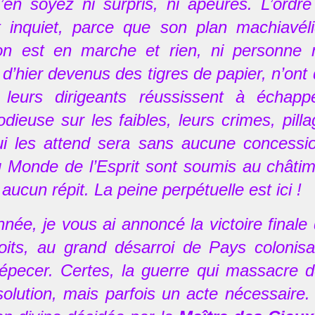
’en soyez ni surpris, ni apeurés. L’ordr
inquiet, parce que son plan machiavéli
on est en marche et rien, ni personne n
d’hier devenus des tigres de papier, n’ont q
leurs dirigeants réussissent à échappe
dieuse sur les faibles, leurs crimes, pill
i les attend sera sans aucune concession
 Monde de l’Esprit sont soumis au châtime
aucun répit. La peine perpétuelle est ici !
nnée, je vous ai annoncé la victoire finale
oits, au grand désarroi de Pays colonis
dépecer. Certes, la guerre qui massacre de
olution, mais parfois un acte nécessaire