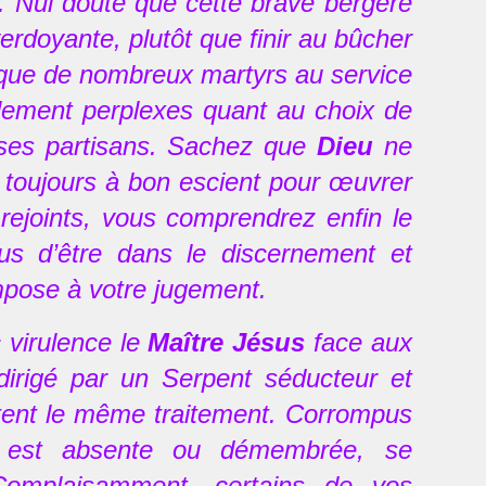
. Nul doute que cette brave bergère
rdoyante, plutôt que finir au bûcher
gique de nombreux martyrs au service
ement perplexes quant au choix de
 ses partisans. Sachez que
Dieu
ne
se toujours à bon escient pour œuvrer
rejoints, vous comprendrez enfin le
us d’être dans le discernement et
impose à votre jugement.
 virulence le
Maître Jésus
face aux
dirigé par un Serpent séducteur et
itent le même traitement. Corrompus
me est absente ou démembrée, se
 Complaisamment, certains de vos