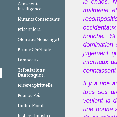
le chaos. N
Consciente
Intelligence.
malmené et 
recompositi
Mutants Consentants.
occidentaux 
Prisonniers.
bouche. Si 
Gloire au Mensonge !
domination o
Brume Cérébrale.
jugement qu
Lambeaux.
infernaux du
connaissent 
Tribulations
Dantesques.
Il y a une a
Misère Spirituelle.
tous ses dr
Peur ou Foi.
veulent la 
Faillite Morale.
une bonne s
Justice... Injustice.