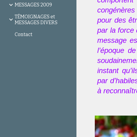
MESSAGES 2009
congénères e
TÉMOIGNAGES et
pour des êt
MESSAGES DIVERS
par la force
Contact
message est
l’époque d
soudainemen
instant qu’i
par d’habile
à reconnaître