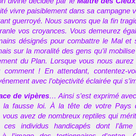
on divine décidée par le
Maître des Cieux
ité vivre paisiblement dans sa campagne ve
tant guerroyé. Nous savons que la fin tra
anle vos croyances. Vous demeurez égal
mains désignés pour combattre le Mal et
mais sur la moralité des gens qu’il mobili
sement du Plan. Lorsque vous nous aurez 
u comment ! En attendant, contentez-vo
vénement avec l’objectivité éclairée qui s’
ace de vipères
… Ainsi s’est exprimé avec
 la fausse loi. À la tête de votre Pays 
, vous avez de nombreux reptiles qui mér
s, ces individus handicapés dont l’â
 à l’image des tortionnaires d’antan.