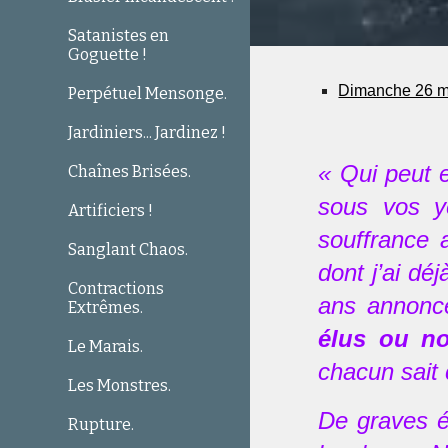
Satanistes en
Goguette !
Dimanche 26 m
Perpétuel Mensonge.
Jardiniers... Jardinez !
« Qui peut e
Chaînes Brisées.
sous vos y
Artificiers !
souffrance 
Sanglant Chaos.
dont j’ai dé
Contractions
ans annonc
Extrêmes.
élus ou 
Le Marais.
chacun sait 
Les Monstres.
De graves é
Rupture.