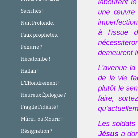
labourent le
une œuvre a
Sacrifiés !
imperfection
Nuit Profonde.
à l’issue 
Faux prophètes.
nécessiteron
Pénurie ?
demeurent i
Hécatombe !
L’avenue la 
Hallali !
de la vie f
L'Effondrement !
plutôt le se
Heureux Épilogue ?
faire, sort
Fragile Fidélité !
qu’actuellem
Mûrir... ou Mourir !
Les soldats
Résignation ?
Jésus
a don