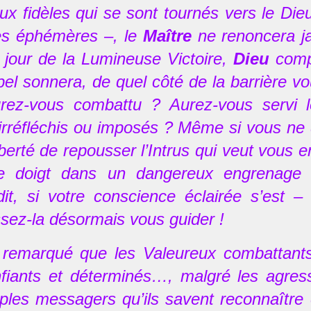
ux fidèles qui se sont tournés vers le Die
iles éphémères –, le
Maître
ne renoncera j
u jour de la Lumineuse Victoire,
Dieu
compt
pel sonnera, de quel côté de la barrière v
urez-vous combattu ? Aurez-vous servi
irréfléchis ou imposés ? Même si vous ne 
liberté de repousser l’Intrus qui veut vou
de doigt dans un dangereux engrenage qu
it, si votre conscience éclairée s’est –
ssez-la désormais vous guider !
remarqué que les Valeureux combattants
nfiants et déterminés…, malgré les agressi
ples messagers qu’ils savent reconnaître et