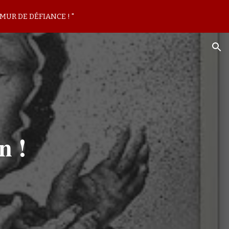
MUR DE DÉFIANCE ! "
ion
n !