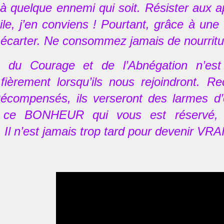
 à quelque ennemi qui soit. Résister aux a
icile, j’en conviens ! Pourtant, grâce à un
es écarter. Ne consommez jamais de nourritur
e du Courage et de l’Abnégation n’est
t fièrement lorsqu’ils nous rejoindront.
écompensés, ils verseront des larmes d’o
 ce BONHEUR qui vous est réservé, si
 Il n’est jamais trop tard pour devenir VRAI