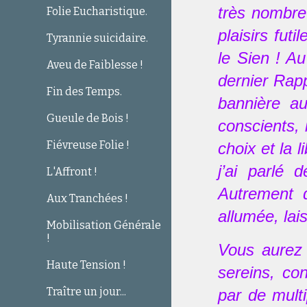
très nombre
Folie Eucharistique.
plaisirs fut
Tyrannie suicidaire.
le Sien ! A
Aveu de Faiblesse !
dernier Rap
Fin des Temps.
bannière a
Gueule de Bois !
conscients, 
Fiévreuse Folie !
choix et la 
j’ai parlé 
L'Affront !
Autrement d
Aux Tranchées !
allumée, lai
Mobilisation Générale
!
Vous aurez 
Haute Tension !
sereins, co
Traître un jour...
par de multi